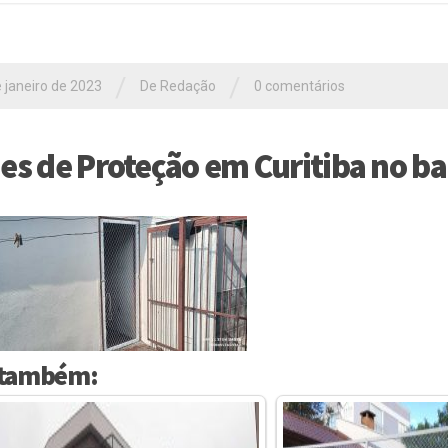
/
/
 janeiro de 2023
De Redação
0 comentários
es de Proteção em Curitiba no ba
 também: