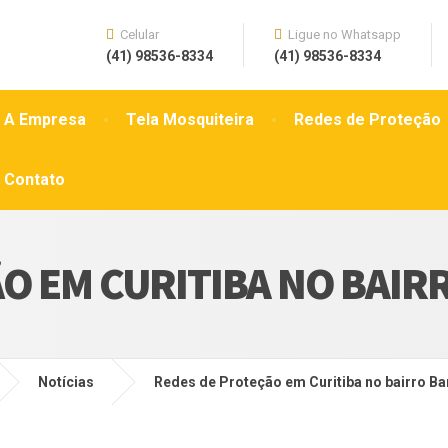
Celular
Ligue no Whatsapp
(41) 98536-8334
(41) 98536-8334
A Empresa
Tela Mosquiteira
Redes de Proteção
Contato
O EM CURITIBA NO BAIR
Notícias
Redes de Proteção em Curitiba no bairro Ba