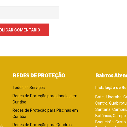
REDES DE PROTEÇÂO
Bairros Aten
Todos os Serviços
Instalação de Re
Redes de Proteção para Janelas em
Batel, Uberaba, Ca
Curitiba
Centro, Guabirot
Santana, Campina
Redes de Proteção para Piscinas em
Botânico, Campo C
Curitiba
Boqueirão, Cristo
Redes de Proteção para Quadras
l,