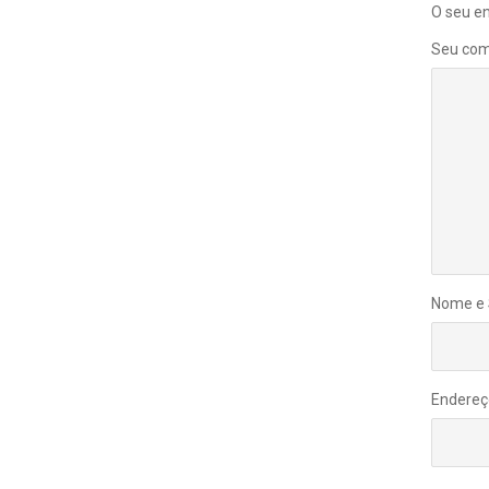
O seu en
Seu com
Nome e
Endereç