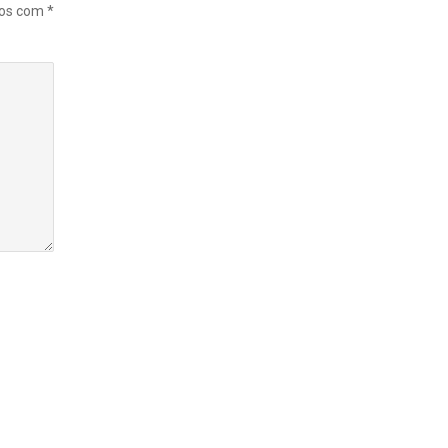
dos com
*