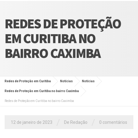
REDES DE PROTEÇÃO
EM CURITIBA NO
BAIRRO CAXIMBA
Redes de Proteção em Curitiba
Notícias
Notícias
Redes de Proteção em Curitiba no bairro Caximba
Redes de Proteção em Curitiba no bairro Caximba
/
/
12 de janeiro de 2023
De Redação
0 comentários