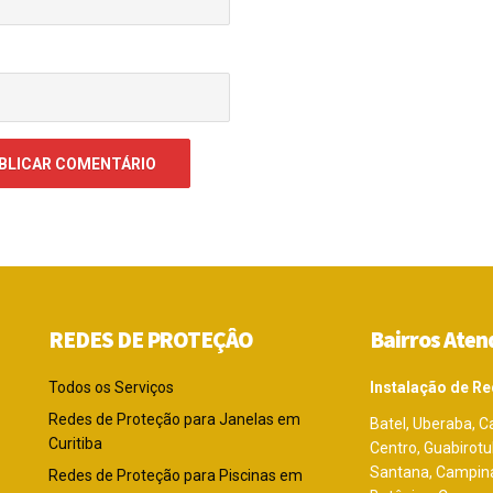
REDES DE PROTEÇÂO
Bairros Aten
Todos os Serviços
Instalação de Re
Redes de Proteção para Janelas em
Batel, Uberaba, Ca
Curitiba
Centro, Guabirot
Santana, Campina
Redes de Proteção para Piscinas em