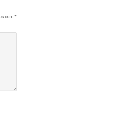
dos com
*