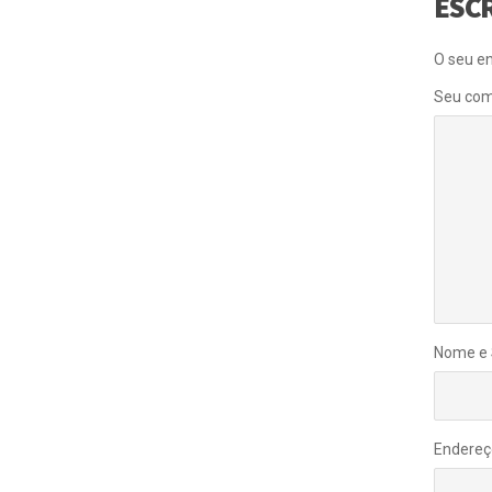
ESC
O seu en
Seu com
Nome e
Endereç