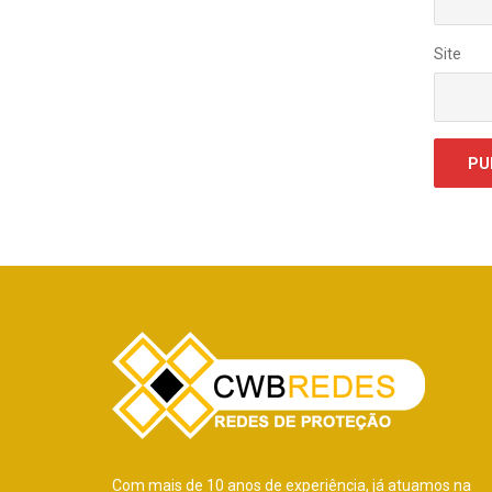
Site
Com mais de 10 anos de experiência, já atuamos na