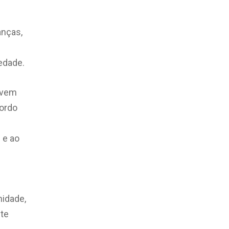
ianças,
edade.
devem
cordo
 e ao
midade,
nte