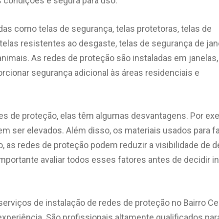
s condições e segura para uso.
s como telas de segurança, telas protetoras, telas de
 telas resistentes ao desgaste, telas de segurança de jan
animais. As redes de proteção são instaladas em janelas,
orcionar segurança adicional às áreas residenciais e
es de proteção, elas têm algumas desvantagens. Por ex
m ser elevados. Além disso, os materiais usados para fa
, as redes de proteção podem reduzir a visibilidade de d
importante avaliar todos esses fatores antes de decidir in
viços de instalação de redes de proteção no Bairro Ce
xperiência. São profissionais altamente qualificados par