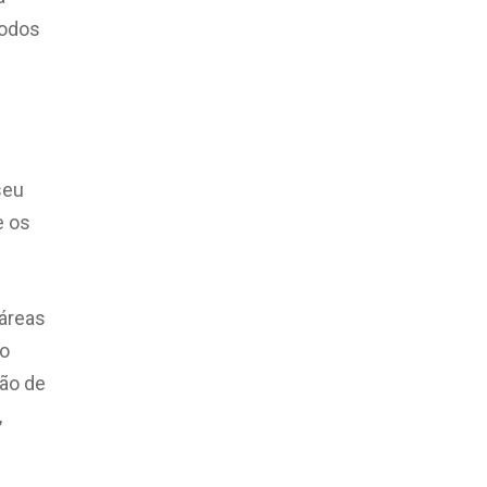
todos
seu
e os
 áreas
mo
ção de
,