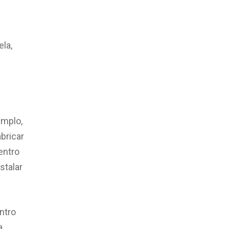
ela,
emplo,
bricar
entro
stalar
ntro
a